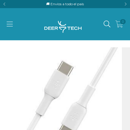
🚚 Envíos a todo el país
0