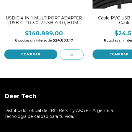
USB-C 4-IN-1 MULTIPORT ADAPTER
Cable PVC USB-
(USB-C PD 3.0, 2 USB-A 3.0, HDMI
Cable
100W PD)
$148.999,00
$24.5
6
cuotas sin interés de
$24.833,17
6
cuotas sin inte
Deer Tech
Distribuidor oficial de JBL, Belkin y AKG en Argentina.
Tecnología de calidad para tu vida.