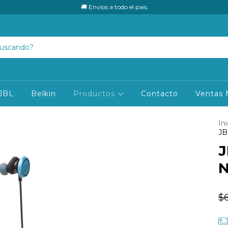
🚚 Envíos a todo el país
JBL
Belkin
Productos
Contacto
Ventas 
Ini
JB
J
N
$