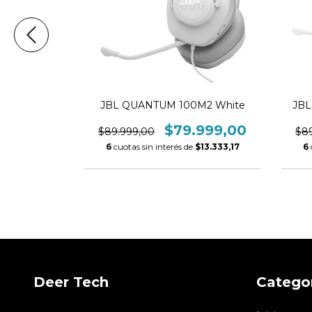
0 White
JBL QUANTUM 100M2 White
JBL
.999,00
$79.999,00
$89.999,00
$8
$20.833,17
6
cuotas sin interés de
$13.333,17
6
Deer Tech
Catego