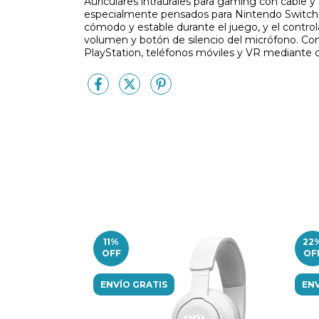
Auriculares intraurales para gaming con cabl
especialmente pensados para Nintendo Switch. 
cómodo y estable durante el juego, y el control
volumen y botón de silencio del micrófono. Co
PlayStation, teléfonos móviles y VR mediante 
11
%
22
OFF
OF
ENVÍO GRATIS
ENV