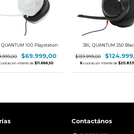
 QUANTUM 100 Playstation
JBL QUANTUM 250 Blac
$69.999,00
$124.999
9.999,00
$139.999,00
cuotas sin interés de
$11.666,50
6
cuotas sin interés de
$20.833
rías
Contactános