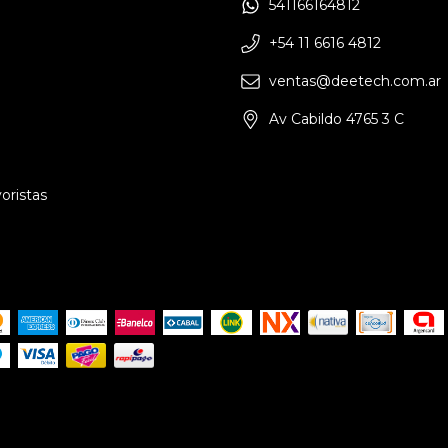
541166164812
+54 11 6616 4812
ventas@deetech.com.ar
Av Cabildo 4765 3 C
oristas