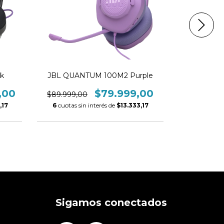
k
JBL QUANTUM 100M2 Purple
JBL QU
,00
$79.999,00
$89.999,00
$249.999,
,17
6
cuotas sin interés de
$13.333,17
6
cuotas si
Sigamos conectados