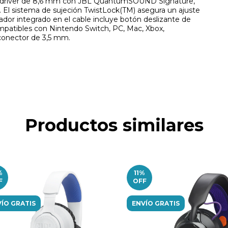
e y driver de 8,6 mm con JBL QuantumSOUND Signature,
El sistema de sujeción TwistLock(TM) asegura un ajuste
ador integrado en el cable incluye botón deslizante de
mpatibles con Nintendo Switch, PC, Mac, Xbox,
conector de 3,5 mm.
Productos similares
%
11
%
F
OFF
ÍO GRATIS
ENVÍO GRATIS