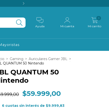
💳 Pagá en cuotas s
0
Ayuda
Mi cuenta
Mi carrito
Mayoristas
cio
>
Gaming
>
Auriculares Gamer JBL
>
L QUANTUM 50 Nintendo
BL QUANTUM 50
intendo
$59.999,00
69.999,00
6
cuotas sin interés de
$9.999,83