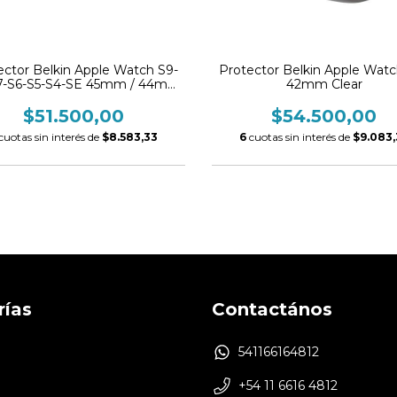
ector Belkin Apple Watch S9-
Protector Belkin Apple Watc
7-S6-S5-S4-SE 45mm / 44mm
42mm Clear
(Clear)
$51.500,00
$54.500,00
cuotas sin interés de
$8.583,33
6
cuotas sin interés de
$9.083,
rías
Contactános
541166164812
+54 11 6616 4812