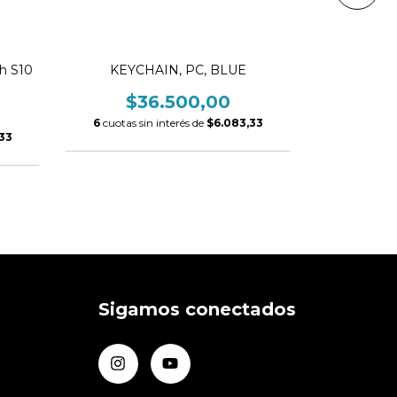
h S10
KEYCHAIN, PC, BLUE
Protector B
S8-S7-S6-S
$36.500,00
$
6
cuotas sin interés de
$6.083,33
33
6
cuotas s
Sigamos conectados