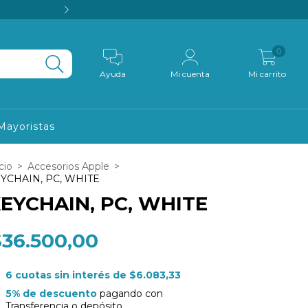
💳 Pagá en cuotas s
0
Ayuda
Mi cuenta
Mi carrito
Mayoristas
cio
>
Accesorios Apple
>
YCHAIN, PC, WHITE
EYCHAIN, PC, WHITE
$36.500,00
6
cuotas sin interés de
$6.083,33
5% de descuento
pagando con
Transferencia o depósito