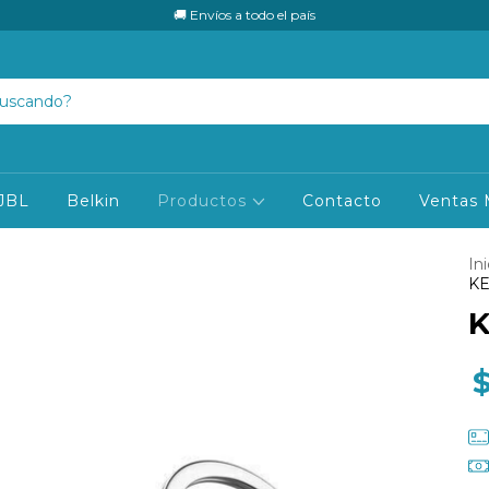
🚚 Envíos a todo el país
JBL
Belkin
Productos
Contacto
Ventas 
Ini
KE
K