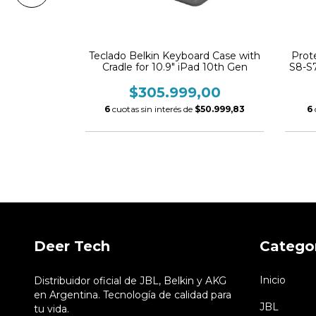
, BLK
Teclado Belkin Keyboard Case with
Prot
Cradle for 10.9" iPad 10th Gen
S8-S
00
$305.999,00
$6.083,33
6
cuotas sin interés de
$50.999,83
6
Deer Tech
Catego
Inicio
Distribuidor oficial de JBL, Belkin y AKG
en Argentina. Tecnología de calidad para
JBL
tu vida.